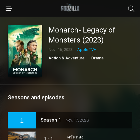
Monarch- Legacy of
Monsters (2023)
Nov. 16, 2023
Apple TV+
Action & Adventure
Drama
Sci-Fi & Fantasy
Seasons and episodes
1
Season 1
Nov. 17, 2023
ควันหลง
1 - 1