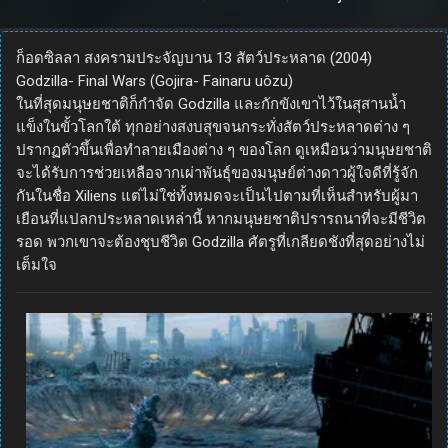
Science Fiction
Thriller
ก็อดซิลลา สงครามประจัญบาน 13 สัตว์ประหลาด (2004)
Godzilla- Final Wars (Gojira- Fainaru uôzu)
ในที่สุดมนุษยชาติก็กำจัด Godzilla และกักขังเขาไว้ในสุสานน้ำ
แข็งในขั้วโลกใต้ ทุกอย่างสงบสุขจนกระทั่งสัตว์ประหลาดต่าง ๆ
ปรากฏตัวขึ้นเพื่อทำลายเมืองต่าง ๆ ของโลก ดูเหมือนว่ามนุษยชาติ
จะได้รับการช่วยเหลือจากเผ่าพันธุ์ของมนุษย์ต่างดาวผู้ใจดีที่รู้จัก
กันในชื่อ Xiliens แต่ไม่ใช่ทั้งหมดจะเป็นไปตามที่เห็นสำหรับผู้มา
เยือนที่แปลกประหลาดเหล่านี้ หากมนุษยชาติปรารถนาที่จะมีชีวิต
รอด พวกเขาจะต้องชุบชีวิต Godzilla ศัตรูที่เกลียดชังที่สุดอย่างไม่
เต็มใจ