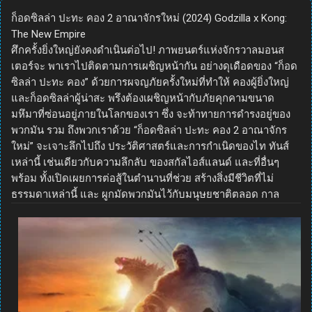
ก็อดซิลล่า ปะทะ คอง 2 อาณาจักรใหม่ (2024) Godzilla x Kong:
The New Empire
ศึกครั้งยิ่งใหญ่ยังคงดำเนินต่อไป! ภาพยนตร์แห่งจักรวาลมอนส
เตอร์จะ พาเราไปติดตามการเผชิญหน้ากัน อย่างดุเดือดของ “ก็อด
ซิลล่า ปะทะ คอง” ด้วยการผจญภัยครั้งใหม่ที่ทำให้ คองผู้ยิ่งใหญ่
และก็อดซิลล่าผู้น่าสะ พรึงต้องเผชิญหน้ากับภัยคุกคามขนาด
มหึมาที่ซ่อนอยู่ภายในโลกของเรา ซึ่ง จะท้าทายการดำรงอยู่ของ
พวกมัน รวม ถึงพวกเราด้วย “ก็อดซิลล่า ปะทะ คอง 2 อาณาจักร
ใหม่” จะเจาะลึกไปถึง ประวัติศาสตร์และการกำเนิดของไท ทันส์
เหล่านี้ เช่นเดียวกับความลึกลับ ของสกัลไอส์แลนด์ และที่อื่นๆ
พร้อม ทั้งเปิดเผยการต่อสู้ในตำนานที่ช่วย สร้างสิ่งมีชีวิตที่ไม่
ธรรมดาเหล่านี้ และ ผูกมัดพวกมันไว้กับมนุษยชาติตลอด กาล