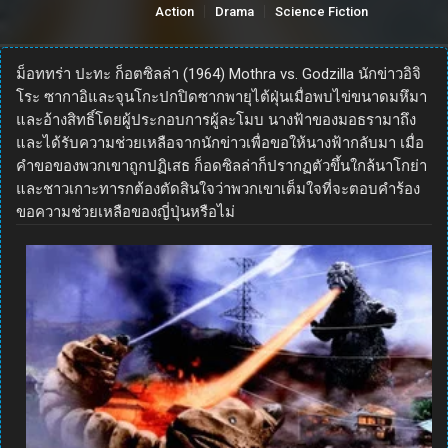
Action
Drama
Science Fiction
ม็อททร่า ปะทะ ก็อตซิลล่า (1964) Mothra vs. Godzilla นักข่าวอิจิ
โระ ซากาอิและจุนโกะปกปิดซากพายุไต้ฝุ่นเมื่อพบไข่ขนาดมหึมา
และอ้างสิทธิ์โดยผู้ประกอบการผู้ละโมบ นางฟ้าของมอธรามาถึง
และได้รับความช่วยเหลือจากนักข่าวเพื่อขอให้นางฟ้ากลับมา เมื่อ
คำขอของพวกเขาถูกปฏิเสธ ก็อดซิลล่าก็ปรากฏตัวขึ้นใกล้นาโกย่า
และชาวเกาะทารกต้องตัดสินใจว่าพวกเขาเต็มใจที่จะตอบคำร้อง
ขอความช่วยเหลือของญี่ปุ่นหรือไม่