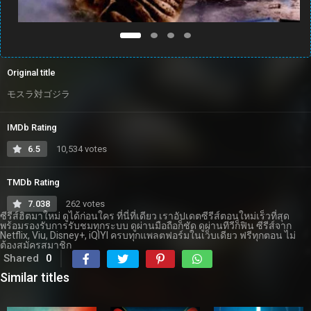
Original title
モスラ対ゴジラ
IMDb Rating
6.5
10,534 votes
TMDb Rating
7.038
262 votes
ซีรีส์ฮิตมาใหม่ ดูได้ก่อนใคร ที่นี่ที่เดียว เราอัปเดตซีรีส์ตอนใหม่เร็วที่สุด
พร้อมรองรับการรับชมทุกระบบ ดูผ่านมือถือก็ชัด ดูผ่านทีวีก็ฟิน ซีรีส์จาก
Netflix, Viu, Disney+, iQIYI ครบทุกแพลตฟอร์มในเว็บเดียว ฟรีทุกตอน ไม่
ต้องสมัครสมาชิก
Shared
0
Similar titles