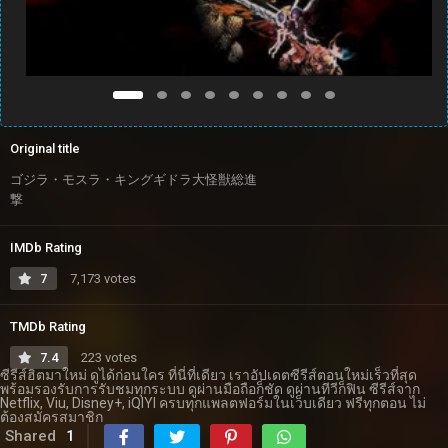
Original title
ゴジラ・モスラ・キングギドラ大怪獣総進
撃
IMDb Rating
7
7,173 votes
TMDb Rating
7.4
223 votes
ซีรีส์ฮิตมาใหม่ ดูได้ก่อนใคร ที่นี่ที่เดียว เราอัปเดตซีรีส์ตอนใหม่เร็วที่สุด
พร้อมรองรับการรับชมทุกระบบ ดูผ่านมือถือก็ชัด ดูผ่านทีวีก็ฟิน ซีรีส์จาก
Netflix, Viu, Disney+, iQIYI ครบทุกแพลตฟอร์มในเว็บเดียว ฟรีทุกตอน ไม่
ต้องสมัครสมาชิก
Shared
1