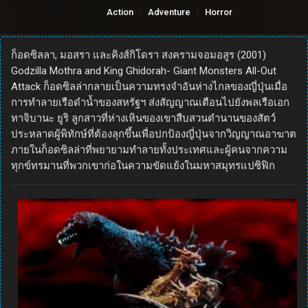
Action
Adventure
Horror
ก็อดซิลลา, มอสรา และคิงส์กิโดรา สงครามจอมอสูร (2001)
Godzilla Mothra and King Ghidorah- Giant Monsters All-Out
Attack ก็อดซิลล่ากลายเป็นความทรงจำอันห่างไกลของญี่ปุ่นเมื่อ
การทำลายเรือดำน้ำของสหรัฐฯ ส่งสัญญาณเตือนไปยังพลเรือเอก
ทาจิบานะ ยูริ ลูกสาวที่ห่างเหินของเขาสืบสวนตำนานของสัตว์
ประหลาดผู้พิทักษ์ที่ต้องลุกขึ้นเพื่อปกป้องญี่ปุ่นจากวิญญาณอาฆาต
ภายในก็อดซิลล่าที่พยายามทำลายทั้งประเทศและผู้คนจากความ
ทุกข์ทรมานที่พวกเขาก่อในความขัดแย้งในมหาสมุทรแปซิฟิก