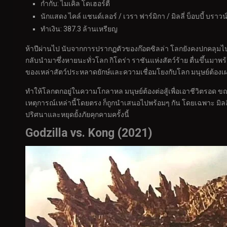
กำกับ: ไมเคิล โดเฮอร์ตี้
นักแสดง ไคล์ แชนด์เลอร์ / เวรา ฟาร์มิกา / มิลลี่ บ็อบบี้ บราวน
ทำเงิน: 387.3 ล้านเหรียญ
ห้าปีผ่านไป นับจากการปรากฏตัวของก๊อตซิลล่า โลกยังคงปกคลุมไปด้
กลับนำมาซึ่งหายนะทั่วโลก กิโดร่า ราชันแห่งสัตว์ร้าย ตื่นขึ้นมา
ของเหล่าสัตว์ประหลาดยักษ์และความเชื่อมโยงกับโลก มนุษย์ต้องเ
ทำให้โลกตกอยู่ในความโกลาหล มนุษย์ต้องต่อสู้เพื่อเอาชีวิตรอด ขณะ
เหตุการณ์เหล่านี้โดยตรง ก็ถูกนำเสนอไปพร้อมๆ กัน โดยเฉพาะ มิลล
ปริศนาและหยุดยั้งภัยคุกคามครั้งนี้
Godzilla vs. Kong (2021)