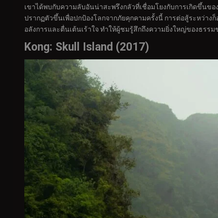
เขาได้พบกับความลับอันน่าสะพรึงกลัวที่เชื่อมโยงกับการเกิดขึ้นข
ปรากฏตัวขึ้นเพื่อปกป้องโลกจากภัยคุกคามครั้งนี้ การต่อสู้ระหว่า
อลังการและตื่นเต้นเร้าใจ ทำให้ผู้ชมรู้สึกถึงความยิ่งใหญ่ของธ
Kong: Skull Island (2017)