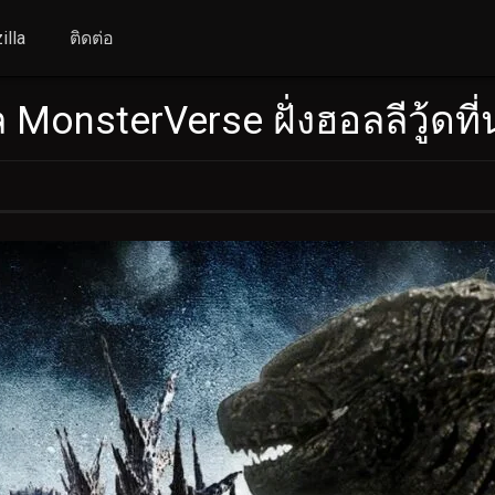
illa
ติดต่อ
 MonsterVerse ฝั่งฮอลลีวู้ดที