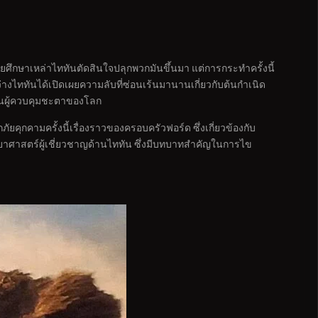
คยศึกษาเหล่าไททันตัดสินใจปลุกพวกมันขึ้นมา แต่การกระทำครั้งนี้
ว่างไททันได้เปิดเผยความลับที่ซ่อนเร้นมานานเกี่ยวกับต้นกำเนิด
ป็นผู้ควบคุมชะตาของโลก
ยคุกคามครั้งนี้เรื่องราวของครอบครัวฟอร์ด ซึ่งเกี่ยวข้องกับ
ิทยาศาสตร์ผู้เชี่ยวชาญด้านไททัน ซึ่งมีบทบาทสำคัญในการไข