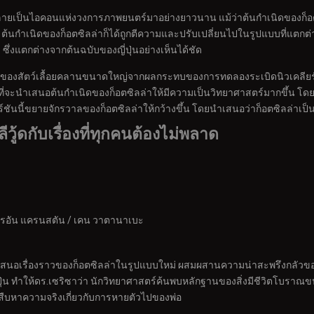
ะกลายเป็นไอคอนแห่งวงการภาพยนตร์มาอย่างยาวนาน แม้ว่าต้นกำเนิดของก็อตซ
ีวูด ต้นกำเนิดของก็อตซิลล่าก็ได้ถูกตีความและปรับเปลี่ยนไปในรูปแบบที่แตก
่งแตกต่างจากต้นฉบับของญี่ปุ่นอย่างเห็นได้ชัด
ยพันธุ์ของสัตว์เลื้อยคลานขนาดใหญ่จากผลกระทบของการทดลองระเบิดนิวเคลีย
มที่จะนำเสนอต้นกำเนิดของก็อตซิลล่าให้มีความเป็นวิทยาศาสตร์มากขึ้น โดยเช
์ชันนี้ขยายจักรวาลของก็อตซิลล่าให้กว้างขึ้น โดยนำเสนอว่าก็อตซิลล่าเป
วู้ดกับเรื่องที่ทุกคนต้องไม่พลาด
ไบรอัน แครนสตัน / เคน วาตานาเบะ
่นำเสนอเรื่องราวของก็อตซิลล่าในรูปแบบใหม่ ผสมผสานความน่าสะพรึงกลัวข
ที่ญี่ปุ่น ทำให้ดร.เซริซาว่า นักวิทยาศาสตร์ค้นพบหลักฐานของสิ่งมีชีวิตโบรา
ื่อสืบหาความจริงเกี่ยวกับการหายตัวไปของพ่อ