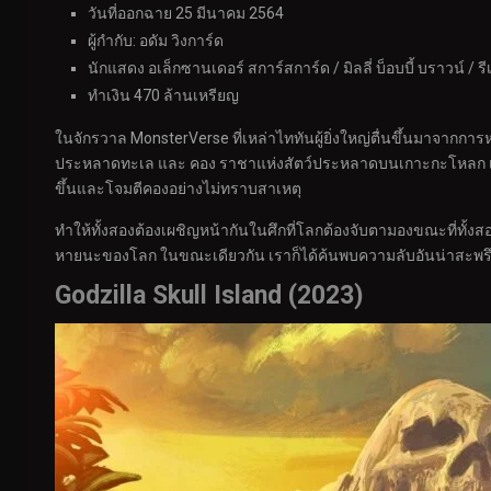
วันที่ออกฉาย 25 มีนาคม 2564
ผู้กำกับ: อดัม วิงการ์ด
นักแสดง อเล็กซานเดอร์ สการ์สการ์ด / มิลลี่ บ็อบบี้ บราวน์ / รี
ทำเงิน 470 ล้านเหรียญ
ในจักรวาล MonsterVerse ที่เหล่าไททันผู้ยิ่งใหญ่ตื่นขึ้นมาจากการ
ประหลาดทะเล และ คอง ราชาแห่งสัตว์ประหลาดบนเกาะกะโหลก เรื่องรา
ขึ้นและโจมตีคองอย่างไม่ทราบสาเหตุ
ทำให้ทั้งสองต้องเผชิญหน้ากันในศึกที่โลกต้องจับตามองขณะที่ทั้งสอ
หายนะของโลก ในขณะเดียวกัน เราก็ได้ค้นพบความลับอันน่าสะพรึง
Godzilla Skull Island (2023)