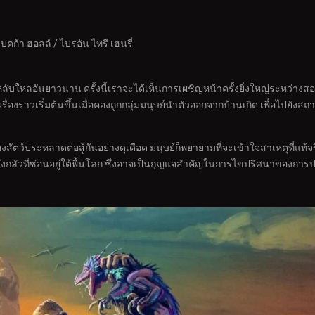
เบคก้า ฮอลล์ / ไบรอัน ไทรี เฮนรี่
หลับใหลอันยาวนาน ครั้งนี้เราจะได้เห็นการเผชิญหน้าครั้งยิ่งใหญ่ระหว่างสอง
วเริ่มต้นขึ้นเมื่อคองถูกกลุ่มมนุษย์นำตัวออกจากบ้านเกิด เพื่อไปยังสถานท
งสัตว์ประหลาดต่อสู้กันอย่างดุเดือด มนุษย์ก็พยายามที่จะเข้าใจสาเหตุที่แท
กลัวที่ซ่อนอยู่ใต้พื้นโลก ซึ่งอาจเป็นกุญแจสำคัญในการไขปริศนาของการ