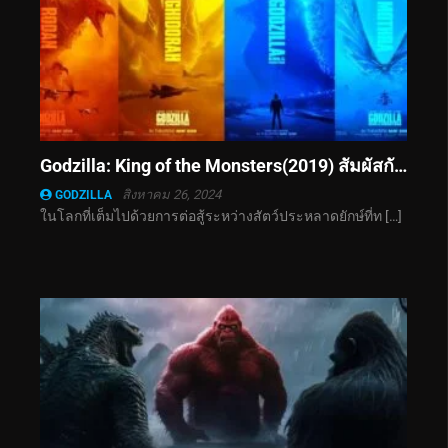
Godzilla: King of the Monsters(2019) สัมผัสกับเหล่าอสูรยักษ์มิตรและศัตรูของ“ก็อตซิลล่า”
สิงหาคม 26, 2024
GODZILLA
ในโลกที่เต็มไปด้วยการต่อสู้ระหว่างสัตว์ประหลาดยักษ์ที่ท […]