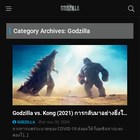
Category Archives: Godzilla
Godzilla vs. Kong (2021) การกลับมาอย่างยิ่งใหญ่หลัง COVID-19
สิงหาคม 30, 2024
GODZILLA
จากการแพร่ระบาดของ COVID-19 ส่งผลให้ ก็อตซิลล่าปะทะ
คองใ […]