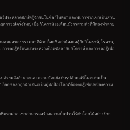
สัตว์ประหลาดยักษ์ที่รู้จักกันในชื่อ “ไททัน” และพบว่าพวกเขาเป็นส่วน
ารณ์ครั้งใหญ่ เมื่อ กิโดราห์ เอเลี่ยนมังกรสามหัวที่มีพลังทำลาย
สมดุลของธรรมชาติด้วย ก็อตซิลล่าต้องต่อสู้กับกิโดราห์, โรดาน,
 การต่อสู้ที่ร้อนแรงระหว่างก็อตซิลล่ากับกิโดราห์ และการต่อสู้เพื่อ
มไปด้วยพลังอำนาจและความขัดแย้ง กับรูปลักษณ์ที่โดดเด่นเป็น
ก็อตซิลล่าถูกนำเสนอเป็นผู้ปกป้องโลกที่ต้องต่อสู้เพื่อปกป้องความ
างที่มหาศาล เขาสามารถสร้างความปั่นป่วนให้กับโลกได้อย่างร้าย