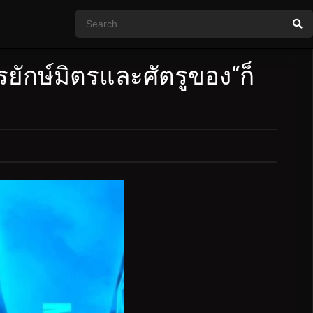
รยักษ์มิตรและศัตรูของ“ก็