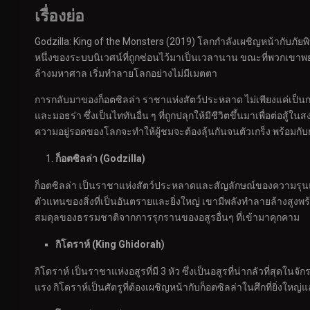
เรื่องย่อ
Godzilla: King of the Monsters (2019) โลกกำลังเผชิญหน้ากับภัยพิบั
หนึ่งของระบบนิเวศน์ที่ถูกซ่อนไว้มาเป็นเวลานาน ขณะที่พวกเขาพยาย
ล้างมหาศาล เริ่มทำลายโลกอย่างไม่มีเมตตา
การกลับมาของก็อตซิลล่า ราชาแห่งสัตว์ประหลาด ไม่เพียงแค่เป็นก
และมอธร่า ซึ่งเป็นไททันอื่น ๆ ที่ถูกปลุกให้มีชีวิตขึ้นมาเพื่อต่อสู
ความอยู่รอดของโลกจะทำให้ผู้ชมจะต้องลุ้นกันจนตัวเกร็ง พร้อมกับก
ก็อ
ตซิลล่า (Godzilla)
ก็อตซิลล่า เป็นราชาแห่งสัตว์ประหลาดและสัญลักษณ์ของความรุนแรงท
ตัวแทนของสิ่งที่เป็นอันตรายและยิ่งใหญ่ เขามีพลังทำลายล้างสูงพร้อ
สมดุลของธรรมชาติจากการรุกรานของอสูรอื่นๆ ที่เข้ามาคุกคาม
กิโดราห์ (King Ghidorah)
กิโดราห์ เป็นราชาแห่งอสูรที่มี 3 หัว ซึ่งเป็นอสูรที่น่ากลัวที
แรง กิโดราห์เป็นศัตรูที่ต้องเผชิญหน้ากับก็อตซิลล่าในศึกที่ยิ่