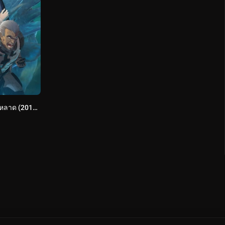
ก็อดซิลล่า ดาวเคราะห์แห่งสัตว์ประหลาด (2017) Godzilla: Planet of the Monsters