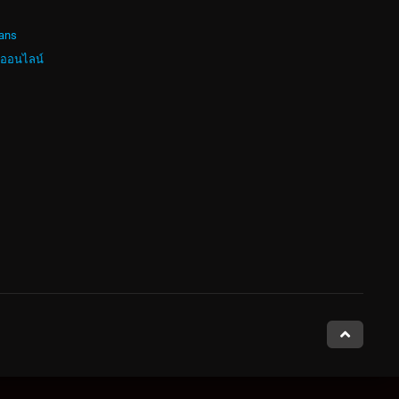
ans
งออนไลน์